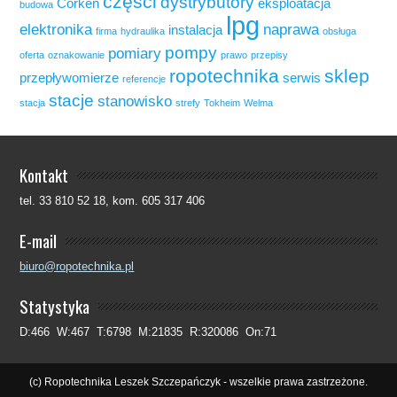
części
dystrybutory
Corken
eksploatacja
budowa
lpg
elektronika
naprawa
instalacja
firma
hydraulika
obsługa
pompy
pomiary
oferta
oznakowanie
prawo
przepisy
ropotechnika
sklep
przepływomierze
serwis
referencje
stacje
stanowisko
stacja
strefy
Tokheim
Welma
Kontakt
tel. 33 810 52 18, kom. 605 317 406
E-mail
biuro@ropotechnika.pl
Statystyka
D:466 W:467 T:6798 M:21835 R:320086 On:71
(c) Ropotechnika Leszek Szczepańczyk - wszelkie prawa zastrzeżone.