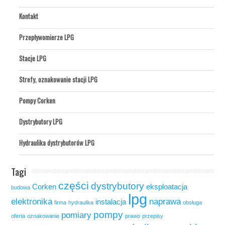
Kontakt
Przepływomierze LPG
Stacje LPG
Strefy, oznakowanie stacji LPG
Pompy Corken
Dystrybutory LPG
Hydraulika dystrybutorów LPG
Tagi
części
dystrybutory
Corken
eksploatacja
budowa
lpg
elektronika
naprawa
instalacja
firma
hydraulika
obsługa
pompy
pomiary
oferta
oznakowanie
prawo
przepisy