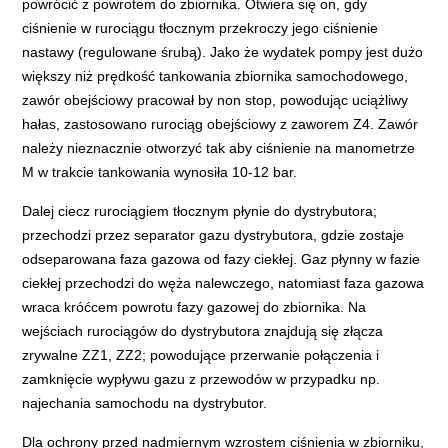
powrócić z powrotem do zbiornika. Otwiera się on, gdy
ciśnienie w rurociągu tłocznym przekroczy jego ciśnienie
nastawy (regulowane śrubą). Jako że wydatek pompy jest dużo
większy niż prędkość tankowania zbiornika samochodowego,
zawór obejściowy pracował by non stop, powodując uciążliwy
hałas, zastosowano rurociąg obejściowy z zaworem Z4. Zawór
należy nieznacznie otworzyć tak aby ciśnienie na manometrze
M w trakcie tankowania wynosiła 10-12 bar.
Dalej ciecz rurociągiem tłocznym płynie do dystrybutora;
przechodzi przez separator gazu dystrybutora, gdzie zostaje
odseparowana faza gazowa od fazy ciekłej. Gaz płynny w fazie
ciekłej przechodzi do węża nalewczego, natomiast faza gazowa
wraca króćcem powrotu fazy gazowej do zbiornika. Na
wejściach rurociągów do dystrybutora znajdują się złącza
zrywalne ZZ1, ZZ2; powodujące przerwanie połączenia i
zamknięcie wypływu gazu z przewodów w przypadku np.
najechania samochodu na dystrybutor.
Dla ochrony przed nadmiernym wzrostem ciśnienia w zbiorniku,