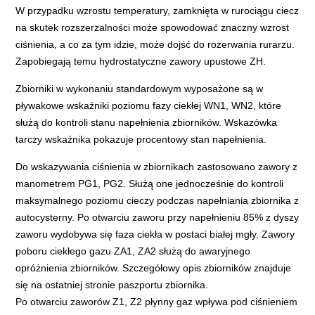
W przypadku wzrostu temperatury, zamknięta w rurociągu ciecz
na skutek rozszerzalności może spowodować znaczny wzrost
ciśnienia, a co za tym idzie, może dojść do rozerwania rurarzu.
Zapobiegają temu hydrostatyczne zawory upustowe ZH.
Zbiorniki w wykonaniu standardowym wyposażone są w
pływakowe wskaźniki poziomu fazy ciekłej WN1, WN2, które
służą do kontroli stanu napełnienia zbiorników. Wskazówka
tarczy wskaźnika pokazuje procentowy stan napełnienia.
Do wskazywania ciśnienia w zbiornikach zastosowano zawory z
manometrem PG1, PG2. Służą one jednocześnie do kontroli
maksymalnego poziomu cieczy podczas napełniania zbiornika z
autocysterny. Po otwarciu zaworu przy napełnieniu 85% z dyszy
zaworu wydobywa się faza ciekła w postaci białej mgły. Zawory
poboru ciekłego gazu ZA1, ZA2 służą do awaryjnego
opróżnienia zbiorników. Szczegółowy opis zbiorników znajduje
się na ostatniej stronie paszportu zbiornika.
Po otwarciu zaworów Z1, Z2 płynny gaz wpływa pod ciśnieniem