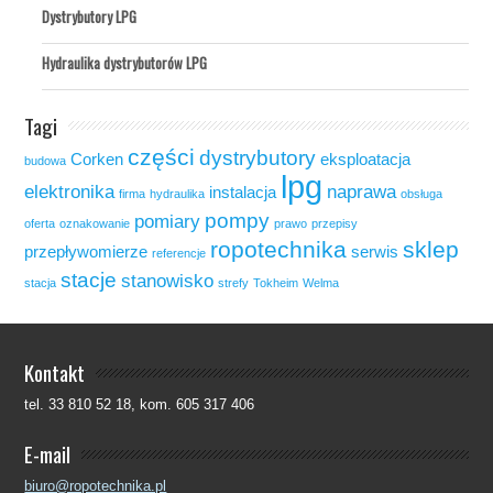
Dystrybutory LPG
Hydraulika dystrybutorów LPG
Tagi
części
dystrybutory
Corken
eksploatacja
budowa
lpg
elektronika
naprawa
instalacja
firma
hydraulika
obsługa
pompy
pomiary
oferta
oznakowanie
prawo
przepisy
ropotechnika
sklep
przepływomierze
serwis
referencje
stacje
stanowisko
stacja
strefy
Tokheim
Welma
Kontakt
tel. 33 810 52 18, kom. 605 317 406
E-mail
biuro@ropotechnika.pl