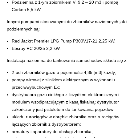
Podziemna z 1-ym zbiornikiem V=9,2 – 20 m3 i pompą
Corken 5,5 kW.
Innymi pompami stosowanymi do zbiorników naziemnych jak i
podziemnych są:
Red Jackrt Premier LPG Pump P300V17-21 2,25 kW,
Ebsray RC 20/25 2,2 kW.
Instalacja naziemna do tankowania samochodów składa się z:
2-uch zbiorników gazu o pojemności 4,85 [m3] każdy;
pompy wirowej z silnikiem elektrycznym w wykonaniu
przeciwwybuchowym Ex;
dystrybutora gazu ciekłego z liczydłem elektronicznym i
modułem współpracującym z kasą fiskalną; dystrybutor
zakończony jest pistoletem do tankowania pojazdów;
układu rurociągów w obrębie zbiornika oraz rurociągów
łączących zbiornik z dystrybutorem;
armatury i aparatury do obsługi zbiornika;