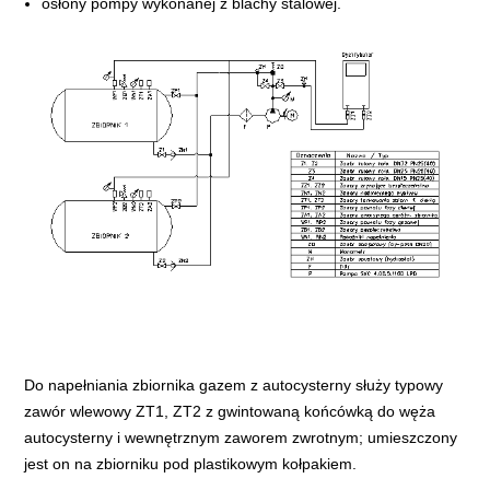
osłony pompy wykonanej z blachy stalowej.
Do napełniania zbiornika gazem z autocysterny służy typowy
zawór wlewowy ZT1, ZT2 z gwintowaną końcówką do węża
autocysterny i wewnętrznym zaworem zwrotnym; umieszczony
jest on na zbiorniku pod plastikowym kołpakiem.