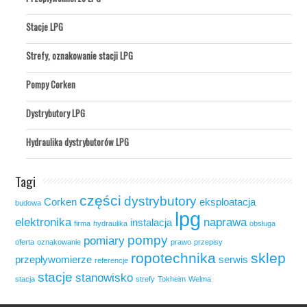
Stacje LPG
Strefy, oznakowanie stacji LPG
Pompy Corken
Dystrybutory LPG
Hydraulika dystrybutorów LPG
Tagi
części
dystrybutory
Corken
eksploatacja
budowa
lpg
elektronika
naprawa
instalacja
firma
hydraulika
obsługa
pompy
pomiary
oferta
oznakowanie
prawo
przepisy
ropotechnika
sklep
przepływomierze
serwis
referencje
stacje
stanowisko
stacja
strefy
Tokheim
Welma