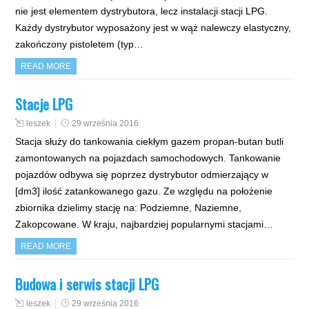
nie jest elementem dystrybutora, lecz instalacji stacji LPG.
Każdy dystrybutor wyposażony jest w wąż nalewczy elastyczny,
zakończony pistoletem (typ…
READ MORE
Stacje LPG
leszek
29 września 2016
Stacja służy do tankowania ciekłym gazem propan-butan butli
zamontowanych na pojazdach samochodowych. Tankowanie
pojazdów odbywa się poprzez dystrybutor odmierzający w
[dm3] ilość zatankowanego gazu. Ze względu na położenie
zbiornika dzielimy stację na: Podziemne, Naziemne,
Zakopcowane. W kraju, najbardziej popularnymi stacjami…
READ MORE
Budowa i serwis stacji LPG
leszek
29 września 2016